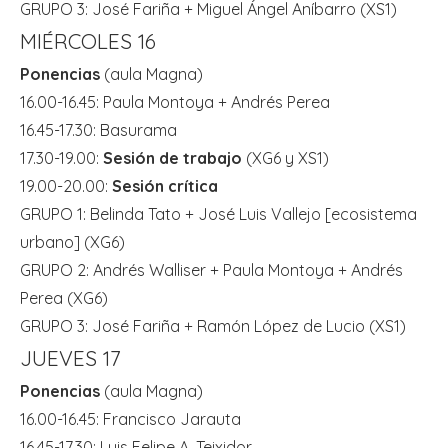
GRUPO 3: José Fariña + Miguel Ángel Aníbarro (XS1)
MIÉRCOLES 16
Ponencias
(aula Magna)
16.00-16.45: Paula Montoya + Andrés Perea
16.45-17.30: Basurama
17.30-19.00:
Sesión de trabajo
(XG6 y XS1)
19.00-20.00:
Sesión crítica
GRUPO 1: Belinda Tato + José Luis Vallejo [ecosistema
urbano] (XG6)
GRUPO 2: Andrés Walliser + Paula Montoya + Andrés
Perea (XG6)
GRUPO 3: José Fariña + Ramón López de Lucio (XS1)
JUEVES 17
Ponencias
(aula Magna)
16.00-16.45: Francisco Jarauta
16.45-17.30: Luis Felipe A. Teixidor