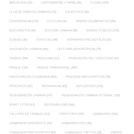
BARCELONA
(55)
CARTOGRAFÍAS Y MAPAS
(90)
CIUDAD
(553)
CLUB DE DEBATES URBANOS
(70)
COLECTIVOS
(58)
CONFERENCIAS
(174)
CULTURA
(56)
DISEÑO COLABORATIVO
(84)
DOCUMENTOS
(81)
ECOLOGÍA URBANA
(89)
ESPACIO PÚBLICO
(293)
EUSKADI
(56)
EVENTOS
(298)
HERRAMIENTAS DIGITALES
(87)
INNOVACIÓN URBANA
(166)
LECTURAS DEMOSCÓPICAS
(79)
MADRID
(359)
MOVILIDAD
(57)
ORDENACIÓN DEL TERRITORIO
(61)
PAISAJE
(128)
PAISAJE TRANSVERSAL
(399)
PARTICIPACIÓN CIUDADANA
(494)
PROCESOS PARTICIPATIVOS
(58)
PROCOMÚN
(62)
REFERENCIAS
(83)
REFLEXIONES
(245)
REGENERACIÓN URBANA
(247)
REGENERACIÓN URBANA INTEGRAL
(135)
SMART CITIES
(63)
SOSTENIBILIDAD
(166)
TALLERES DE TRABAJO
(163)
TERRITORIO
(193)
URBANISMO
(596)
URBANISMO EMERGENTE
(95)
URBANISMO P2P
(138)
URBANISMO PARTICIPATIVO
(83)
URBANISMO TÁCTICO
(78)
VDB
(91)