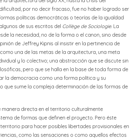
a arquitectura del siglo XX, hasta la crisis del
ficultad, por no decir fracaso, fue no haber logrado ser
formas políticas democráticas o teorías de la igualdad
 algunos de sus escritos del
Collège de Sociologie
. La
sde la necesidad, no de la forma o el canon, sino desde
inión de Jeffrey Kipnis al insistir en la pertinencia de
tad como una de las metas de la arquitectura, una meta
ividual y lo colectivo; una abstracción que se discute sin
filosóficas, pero que se halla en la base de toda forma de
nsar la democracia como una forma política y su
eto que sume la compleja determinación de las formas de
 manera directa en el territorio culturalmente
stema de formas que definen el proyecto. Pero éste
erritorio para hacer posibles libertades provisionales en
riencias, como las sensaciones o como aquellos efectos