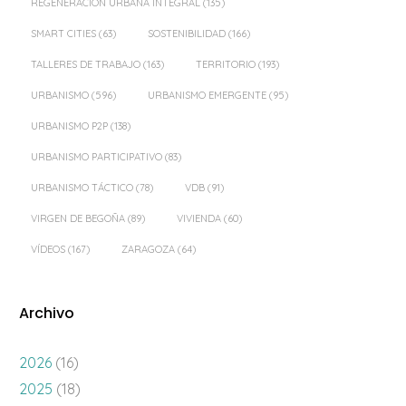
REGENERACIÓN URBANA INTEGRAL
(135)
SMART CITIES
(63)
SOSTENIBILIDAD
(166)
TALLERES DE TRABAJO
(163)
TERRITORIO
(193)
URBANISMO
(596)
URBANISMO EMERGENTE
(95)
URBANISMO P2P
(138)
URBANISMO PARTICIPATIVO
(83)
URBANISMO TÁCTICO
(78)
VDB
(91)
VIRGEN DE BEGOÑA
(89)
VIVIENDA
(60)
VÍDEOS
(167)
ZARAGOZA
(64)
Archivo
2026
(16)
2025
(18)