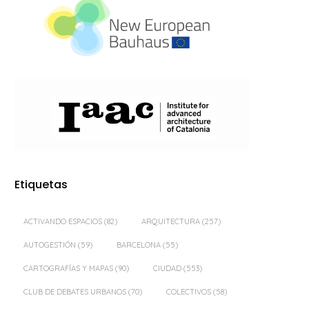
Etiquetas
ACTIVANDO ESPACIOS
(82)
ARQUITECTURA
(257)
AUTOGESTIÓN
(59)
BARCELONA
(55)
CARTOGRAFÍAS Y MAPAS
(90)
CIUDAD
(553)
CLUB DE DEBATES URBANOS
(70)
COLECTIVOS
(58)