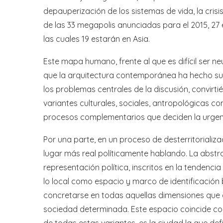
depauperización de los sistemas de vida, la crisi
de las 33 megapolis anunciadas para el 2015, 27
las cuales 19 estarán en Asia.
Este mapa humano, frente al que es difícil ser n
que la arquitectura contemporánea ha hecho suy
los problemas centrales de la discusión, convirti
variantes culturales, sociales, antropológicas co
procesos complementarios que deciden la urgen
Por una parte, en un proceso de desterritorializac
lugar más real políticamente hablando. La abstr
representación política, inscritos en la tendenci
lo local como espacio y marco de identificació
concretarse en todas aquellas dimensiones que d
sociedad determinada. Este espacio coincide con el
de todas estas variantes, es la ciudad la que def