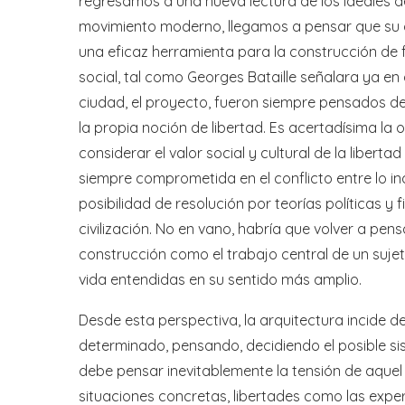
regresamos a una nueva lectura de los ideales de l
movimiento moderno, llegamos a pensar que su di
una eficaz herramienta para la construcción de 
social, tal como Georges Bataille señalara ya en
ciudad, el proyecto, fueron siempre pensados de
la propia noción de libertad. Es acertadísima la op
considerar el valor social y cultural de la liber
siempre comprometida en el conflicto entre lo ind
posibilidad de resolución por teorías políticas y 
civilización. No en vano, habría que volver a pe
construcción como el trabajo central de un suj
vida entendidas en su sentido más amplio.
Desde esta perspectiva, la arquitectura incide de
determinado, pensando, decidiendo el posible si
debe pensar inevitablemente la tensión de aquel t
situaciones concretas, libertades como las expe