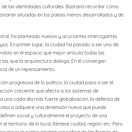
s de las identidades culturales. Bastaría recordar cómo
 estarán situadas en los países menos desarrollados y de
eutral, ha planteado nuevos y acuciantes interrogantes
os. En primer lugar, la ciudad ha pasado a ser uno de
éndolo en el espacio que mejor articula todas las
n las que la arquitectura dialoga. En él convergen
cia de un repensamiento.
ión progresiva de lo político, la ciudad pasa a ser el
acción creciente que afecta a los sistemas de
a a una cada día más fuerte globalización, la defensa de
n básica adquiere una dimensión nueva que puede
efinen social y culturalmente el proyecto de una
 territorio de lo local, llámese ciudad, región, etc. Pero
ine mejor la particularidad específica de las formas de