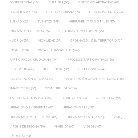
CONFERENCIAS
(174)
CULTURA
(56)
DISEÑO COLABORATIVO
(84)
DOCUMENTOS
(81)
ECOLOGÍA URBANA
(89)
ESPACIO PÚBLICO
(293)
EUSKADI
(56)
EVENTOS
(298)
HERRAMIENTAS DIGITALES
(87)
INNOVACIÓN URBANA
(166)
LECTURAS DEMOSCÓPICAS
(79)
MADRID
(359)
MOVILIDAD
(57)
ORDENACIÓN DEL TERRITORIO
(61)
PAISAJE
(128)
PAISAJE TRANSVERSAL
(399)
PARTICIPACIÓN CIUDADANA
(494)
PROCESOS PARTICIPATIVOS
(58)
PROCOMÚN
(62)
REFERENCIAS
(83)
REFLEXIONES
(245)
REGENERACIÓN URBANA
(247)
REGENERACIÓN URBANA INTEGRAL
(135)
SMART CITIES
(63)
SOSTENIBILIDAD
(166)
TALLERES DE TRABAJO
(163)
TERRITORIO
(193)
URBANISMO
(596)
URBANISMO EMERGENTE
(95)
URBANISMO P2P
(138)
URBANISMO PARTICIPATIVO
(83)
URBANISMO TÁCTICO
(78)
VDB
(91)
VIRGEN DE BEGOÑA
(89)
VIVIENDA
(60)
VÍDEOS
(167)
ZARAGOZA
(64)