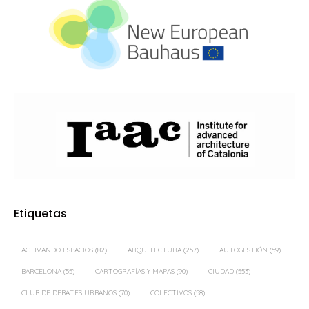
Etiquetas
ACTIVANDO ESPACIOS
(82)
ARQUITECTURA
(257)
AUTOGESTIÓN
(59)
BARCELONA
(55)
CARTOGRAFÍAS Y MAPAS
(90)
CIUDAD
(553)
CLUB DE DEBATES URBANOS
(70)
COLECTIVOS
(58)