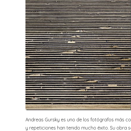
Andreas Gursky es uno de los fotógrafos más co
y repeticiones han tenido mucho éxito. Su obra s