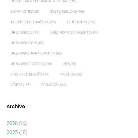
REGENERACIÓN URBANA INTEGRAL
(135)
SMART CITIES
(63)
SOSTENIBILIDAD
(166)
TALLERES DE TRABAJO
(163)
TERRITORIO
(193)
URBANISMO
(596)
URBANISMO EMERGENTE
(95)
URBANISMO P2P
(138)
URBANISMO PARTICIPATIVO
(83)
URBANISMO TÁCTICO
(78)
VDB
(91)
VIRGEN DE BEGOÑA
(89)
VIVIENDA
(60)
VÍDEOS
(167)
ZARAGOZA
(64)
Archivo
2026
(16)
2025
(18)