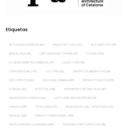
Etiquetas
ACTIVANDO ESPACIOS
(82)
ARQUITECTURA
(257)
AUTOGESTIÓN
(59)
BARCELONA
(55)
CARTOGRAFÍAS Y MAPAS
(90)
CIUDAD
(553)
CLUB DE DEBATES URBANOS
(70)
COLECTIVOS
(58)
CONFERENCIAS
(174)
CULTURA
(56)
DISEÑO COLABORATIVO
(84)
DOCUMENTOS
(81)
ECOLOGÍA URBANA
(89)
ESPACIO PÚBLICO
(293)
EUSKADI
(56)
EVENTOS
(298)
HERRAMIENTAS DIGITALES
(87)
INNOVACIÓN URBANA
(166)
LECTURAS DEMOSCÓPICAS
(79)
MADRID
(359)
MOVILIDAD
(57)
ORDENACIÓN DEL TERRITORIO
(61)
PAISAJE
(128)
PAISAJE TRANSVERSAL
(399)
PARTICIPACIÓN CIUDADANA
(494)
PROCESOS PARTICIPATIVOS
(58)