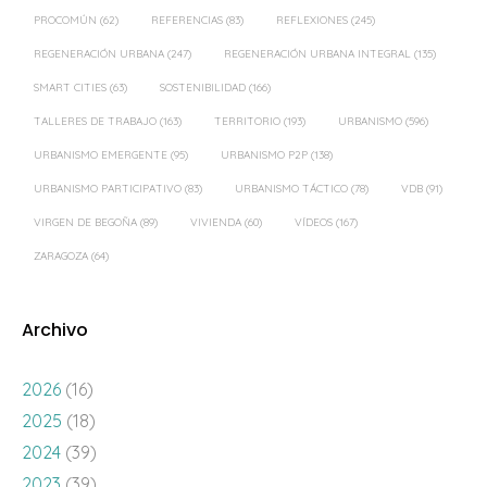
PROCOMÚN
(62)
REFERENCIAS
(83)
REFLEXIONES
(245)
REGENERACIÓN URBANA
(247)
REGENERACIÓN URBANA INTEGRAL
(135)
SMART CITIES
(63)
SOSTENIBILIDAD
(166)
TALLERES DE TRABAJO
(163)
TERRITORIO
(193)
URBANISMO
(596)
URBANISMO EMERGENTE
(95)
URBANISMO P2P
(138)
URBANISMO PARTICIPATIVO
(83)
URBANISMO TÁCTICO
(78)
VDB
(91)
VIRGEN DE BEGOÑA
(89)
VIVIENDA
(60)
VÍDEOS
(167)
ZARAGOZA
(64)
Archivo
2026
(16)
2025
(18)
2024
(39)
2023
(39)