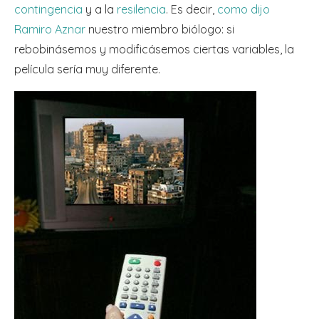
contingencia
y a la
resilencia
. Es decir,
como dijo
Ramiro Aznar
nuestro miembro biólogo: si
rebobinásemos y modificásemos ciertas variables, la
película sería muy diferente.