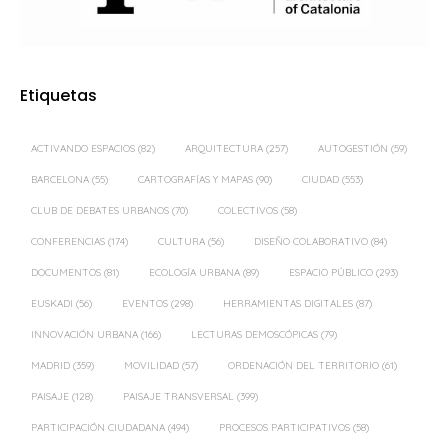
Etiquetas
ACTIVANDO ESPACIOS
(82)
ARQUITECTURA
(257)
AUTOGESTIÓN
(59)
BARCELONA
(55)
CARTOGRAFÍAS Y MAPAS
(90)
CIUDAD
(553)
CLUB DE DEBATES URBANOS
(70)
COLECTIVOS
(58)
CONFERENCIAS
(174)
CULTURA
(56)
DISEÑO COLABORATIVO
(84)
DOCUMENTOS
(81)
ECOLOGÍA URBANA
(89)
ESPACIO PÚBLICO
(293)
EUSKADI
(56)
EVENTOS
(298)
HERRAMIENTAS DIGITALES
(87)
INNOVACIÓN URBANA
(166)
LECTURAS DEMOSCÓPICAS
(79)
MADRID
(359)
MOVILIDAD
(57)
ORDENACIÓN DEL TERRITORIO
(61)
PAISAJE
(128)
PAISAJE TRANSVERSAL
(399)
PARTICIPACIÓN CIUDADANA
(494)
PROCESOS PARTICIPATIVOS
(58)