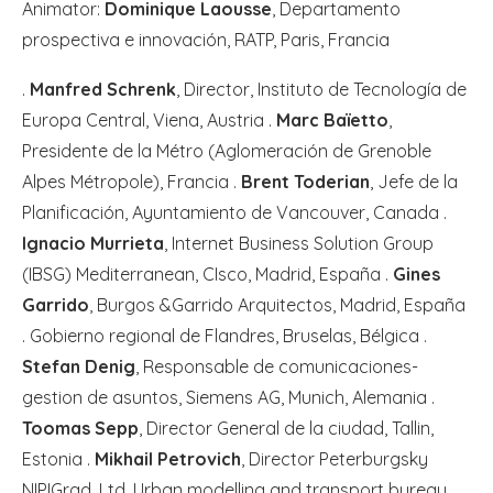
Animator:
Dominique Laousse
, Departamento
prospectiva e innovación, RATP, Paris, Francia
.
Manfred Schrenk
, Director, Instituto de Tecnología de
Europa Central, Viena, Austria .
Marc Baïetto
,
Presidente de la Métro (Aglomeración de Grenoble
Alpes Métropole), Francia .
Brent Toderian
, Jefe de la
Planificación, Ayuntamiento de Vancouver, Canada .
Ignacio Murrieta
, Internet Business Solution Group
(IBSG) Mediterranean, CIsco, Madrid, España .
Gines
Garrido
, Burgos &Garrido Arquitectos, Madrid, España
. Gobierno regional de Flandres, Bruselas, Bélgica .
Stefan Denig
, Responsable de comunicaciones-
gestion de asuntos, Siemens AG, Munich, Alemania .
Toomas Sepp
, Director General de la ciudad, Tallin,
Estonia .
Mikhail Petrovich
, Director Peterburgsky
NIPIGrad, Ltd. Urban modelling and transport bureau,