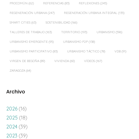
PROCOMÚN
(62)
REFERENCIAS
(83)
REFLEXIONES
(245)
REGENERACIÓN URBANA
(247)
REGENERACIÓN URBANA INTEGRAL
(135)
SMART CITIES
(63)
SOSTENIBILIDAD
(166)
TALLERES DE TRABAJO
(163)
TERRITORIO
(193)
URBANISMO
(596)
URBANISMO EMERGENTE
(95)
URBANISMO P2P
(138)
URBANISMO PARTICIPATIVO
(83)
URBANISMO TÁCTICO
(78)
VDB
(91)
VIRGEN DE BEGOÑA
(89)
VIVIENDA
(60)
VÍDEOS
(167)
ZARAGOZA
(64)
Archivo
2026
(16)
2025
(18)
2024
(39)
2023
(39)