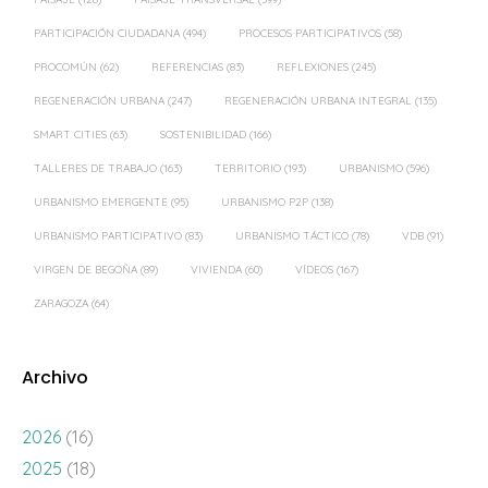
PARTICIPACIÓN CIUDADANA
(494)
PROCESOS PARTICIPATIVOS
(58)
PROCOMÚN
(62)
REFERENCIAS
(83)
REFLEXIONES
(245)
REGENERACIÓN URBANA
(247)
REGENERACIÓN URBANA INTEGRAL
(135)
SMART CITIES
(63)
SOSTENIBILIDAD
(166)
TALLERES DE TRABAJO
(163)
TERRITORIO
(193)
URBANISMO
(596)
URBANISMO EMERGENTE
(95)
URBANISMO P2P
(138)
URBANISMO PARTICIPATIVO
(83)
URBANISMO TÁCTICO
(78)
VDB
(91)
VIRGEN DE BEGOÑA
(89)
VIVIENDA
(60)
VÍDEOS
(167)
ZARAGOZA
(64)
Archivo
2026
(16)
2025
(18)