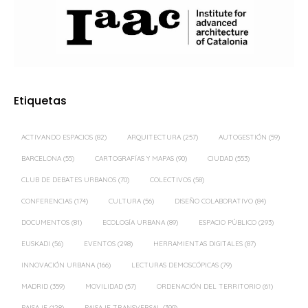
Etiquetas
ACTIVANDO ESPACIOS
(82)
ARQUITECTURA
(257)
AUTOGESTIÓN
(59)
BARCELONA
(55)
CARTOGRAFÍAS Y MAPAS
(90)
CIUDAD
(553)
CLUB DE DEBATES URBANOS
(70)
COLECTIVOS
(58)
CONFERENCIAS
(174)
CULTURA
(56)
DISEÑO COLABORATIVO
(84)
DOCUMENTOS
(81)
ECOLOGÍA URBANA
(89)
ESPACIO PÚBLICO
(293)
EUSKADI
(56)
EVENTOS
(298)
HERRAMIENTAS DIGITALES
(87)
INNOVACIÓN URBANA
(166)
LECTURAS DEMOSCÓPICAS
(79)
MADRID
(359)
MOVILIDAD
(57)
ORDENACIÓN DEL TERRITORIO
(61)
PAISAJE
(128)
PAISAJE TRANSVERSAL
(399)