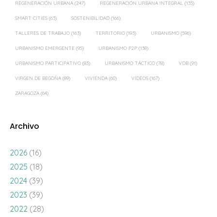
REGENERACIÓN URBANA
(247)
REGENERACIÓN URBANA INTEGRAL
(135)
SMART CITIES
(63)
SOSTENIBILIDAD
(166)
TALLERES DE TRABAJO
(163)
TERRITORIO
(193)
URBANISMO
(596)
URBANISMO EMERGENTE
(95)
URBANISMO P2P
(138)
URBANISMO PARTICIPATIVO
(83)
URBANISMO TÁCTICO
(78)
VDB
(91)
VIRGEN DE BEGOÑA
(89)
VIVIENDA
(60)
VÍDEOS
(167)
ZARAGOZA
(64)
Archivo
2026
(16)
2025
(18)
2024
(39)
2023
(39)
2022
(28)