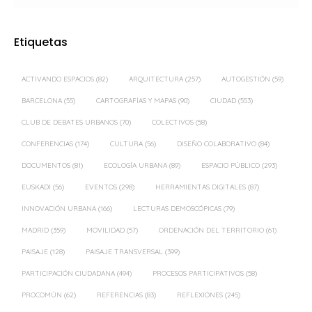
Etiquetas
ACTIVANDO ESPACIOS
(82)
ARQUITECTURA
(257)
AUTOGESTIÓN
(59)
BARCELONA
(55)
CARTOGRAFÍAS Y MAPAS
(90)
CIUDAD
(553)
CLUB DE DEBATES URBANOS
(70)
COLECTIVOS
(58)
CONFERENCIAS
(174)
CULTURA
(56)
DISEÑO COLABORATIVO
(84)
DOCUMENTOS
(81)
ECOLOGÍA URBANA
(89)
ESPACIO PÚBLICO
(293)
EUSKADI
(56)
EVENTOS
(298)
HERRAMIENTAS DIGITALES
(87)
INNOVACIÓN URBANA
(166)
LECTURAS DEMOSCÓPICAS
(79)
MADRID
(359)
MOVILIDAD
(57)
ORDENACIÓN DEL TERRITORIO
(61)
PAISAJE
(128)
PAISAJE TRANSVERSAL
(399)
PARTICIPACIÓN CIUDADANA
(494)
PROCESOS PARTICIPATIVOS
(58)
PROCOMÚN
(62)
REFERENCIAS
(83)
REFLEXIONES
(245)