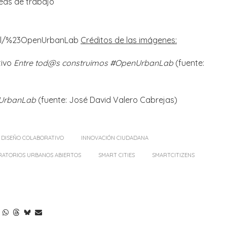
íneas de trabajo
abel/%23OpenUrbanLab
Créditos de las imágenes:
tivo
Entre tod@s construimos #OpenUrbanLab
(fuente:
nUrbanLab
(fuente: José David Valero Cabrejas)
DISEÑO COLABORATIVO
INNOVACIÓN CIUDADANA
RATORIOS URBANOS ABIERTOS
SMART CITIES
SMARTCITIZENS