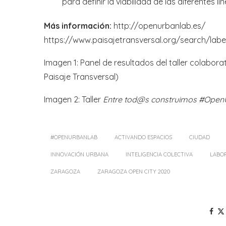
para definir la viabilidad de las diferentes l
Más información:
http://openurbanlab.es/
https://www.paisajetransversal.org/search/l
Imagen 1: Panel de resultados del taller colabora
Paisaje Transversal)
Imagen 2: Taller
Entre tod@s construimos #Ope
#OPENURBANLAB
ACTIVANDO ESPACIOS
CIUDAD
INNOVACIÓN URBANA
INTELIGENCIA COLECTIVA
LABO
ZARAGOZA
ZARAGOZA OPEN CITY 2020