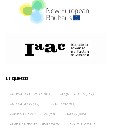
Etiquetas
ACTIVANDO ESPACIOS
(82)
ARQUITECTURA
(257)
AUTOGESTIÓN
(59)
BARCELONA
(55)
CARTOGRAFÍAS Y MAPAS
(90)
CIUDAD
(553)
CLUB DE DEBATES URBANOS
(70)
COLECTIVOS
(58)