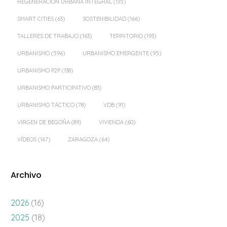
REGENERACIÓN URBANA INTEGRAL
(135)
SMART CITIES
(63)
SOSTENIBILIDAD
(166)
TALLERES DE TRABAJO
(163)
TERRITORIO
(193)
URBANISMO
(596)
URBANISMO EMERGENTE
(95)
URBANISMO P2P
(138)
URBANISMO PARTICIPATIVO
(83)
URBANISMO TÁCTICO
(78)
VDB
(91)
VIRGEN DE BEGOÑA
(89)
VIVIENDA
(60)
VÍDEOS
(167)
ZARAGOZA
(64)
Archivo
2026
(16)
2025
(18)