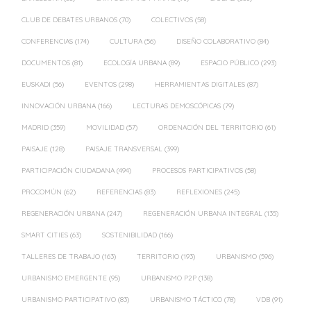
CLUB DE DEBATES URBANOS
(70)
COLECTIVOS
(58)
CONFERENCIAS
(174)
CULTURA
(56)
DISEÑO COLABORATIVO
(84)
DOCUMENTOS
(81)
ECOLOGÍA URBANA
(89)
ESPACIO PÚBLICO
(293)
EUSKADI
(56)
EVENTOS
(298)
HERRAMIENTAS DIGITALES
(87)
INNOVACIÓN URBANA
(166)
LECTURAS DEMOSCÓPICAS
(79)
MADRID
(359)
MOVILIDAD
(57)
ORDENACIÓN DEL TERRITORIO
(61)
PAISAJE
(128)
PAISAJE TRANSVERSAL
(399)
PARTICIPACIÓN CIUDADANA
(494)
PROCESOS PARTICIPATIVOS
(58)
PROCOMÚN
(62)
REFERENCIAS
(83)
REFLEXIONES
(245)
REGENERACIÓN URBANA
(247)
REGENERACIÓN URBANA INTEGRAL
(135)
SMART CITIES
(63)
SOSTENIBILIDAD
(166)
TALLERES DE TRABAJO
(163)
TERRITORIO
(193)
URBANISMO
(596)
URBANISMO EMERGENTE
(95)
URBANISMO P2P
(138)
URBANISMO PARTICIPATIVO
(83)
URBANISMO TÁCTICO
(78)
VDB
(91)