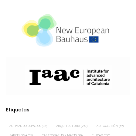
Etiquetas
ACTIVANDO ESPACIOS
(82)
ARQUITECTURA
(257)
AUTOGESTIÓN
(59)
BARCELONA
(55)
CARTOGRAFÍAS Y MAPAS
(90)
CIUDAD
(553)