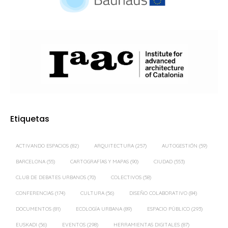
Etiquetas
ACTIVANDO ESPACIOS
(82)
ARQUITECTURA
(257)
AUTOGESTIÓN
(59)
BARCELONA
(55)
CARTOGRAFÍAS Y MAPAS
(90)
CIUDAD
(553)
CLUB DE DEBATES URBANOS
(70)
COLECTIVOS
(58)
CONFERENCIAS
(174)
CULTURA
(56)
DISEÑO COLABORATIVO
(84)
DOCUMENTOS
(81)
ECOLOGÍA URBANA
(89)
ESPACIO PÚBLICO
(293)
EUSKADI
(56)
EVENTOS
(298)
HERRAMIENTAS DIGITALES
(87)