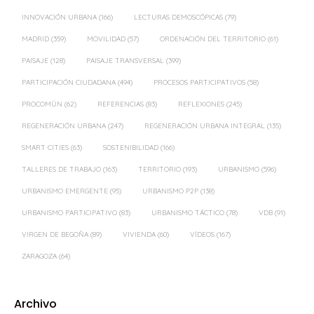
INNOVACIÓN URBANA
(166)
LECTURAS DEMOSCÓPICAS
(79)
MADRID
(359)
MOVILIDAD
(57)
ORDENACIÓN DEL TERRITORIO
(61)
PAISAJE
(128)
PAISAJE TRANSVERSAL
(399)
PARTICIPACIÓN CIUDADANA
(494)
PROCESOS PARTICIPATIVOS
(58)
PROCOMÚN
(62)
REFERENCIAS
(83)
REFLEXIONES
(245)
REGENERACIÓN URBANA
(247)
REGENERACIÓN URBANA INTEGRAL
(135)
SMART CITIES
(63)
SOSTENIBILIDAD
(166)
TALLERES DE TRABAJO
(163)
TERRITORIO
(193)
URBANISMO
(596)
URBANISMO EMERGENTE
(95)
URBANISMO P2P
(138)
URBANISMO PARTICIPATIVO
(83)
URBANISMO TÁCTICO
(78)
VDB
(91)
VIRGEN DE BEGOÑA
(89)
VIVIENDA
(60)
VÍDEOS
(167)
ZARAGOZA
(64)
Archivo