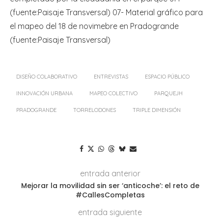
(fuente:Paisaje Transversal) 07- Material gráfico para
el mapeo del 18 de novimebre en Pradogrande
(fuente:Paisaje Transversal)
DISEÑO COLABORATIVO
ENTREVISTAS
ESPACIO PÚBLICO
INNOVACIÓN URBANA
MAPEO COLECTIVO
PARQUEJH
PRADOGRANDE
TORRELODONES
TRIPLE DIMENSIÓN
entrada anterior
Mejorar la movilidad sin ser ‘anticoche’: el reto de
#CallesCompletas
entrada siguiente