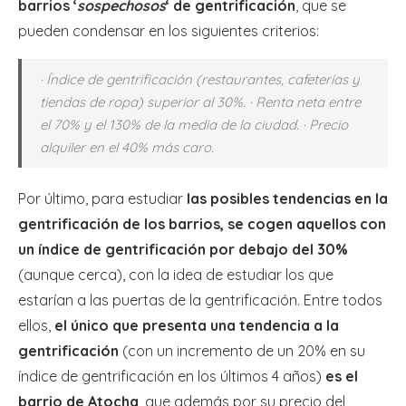
barrios ‘
sospechosos
‘ de gentrificación
, que se
pueden condensar en los siguientes criterios:
· Índice de gentrificación (restaurantes, cafeterías y
tiendas de ropa) superior al 30%. · Renta neta entre
el 70% y el 130% de la media de la ciudad. · Precio
alquiler en el 40% más caro.
Por último, para estudiar
las posibles tendencias en la
gentrificación de los barrios, se cogen aquellos con
un índice de gentrificación por debajo del 30%
(aunque cerca), con la idea de estudiar los que
estarían a las puertas de la gentrificación. Entre todos
ellos,
el único que presenta una tendencia a la
gentrificación
(con un incremento de un 20% en su
índice de gentrificación en los últimos 4 años)
es el
barrio de Atocha
, que además por su precio del