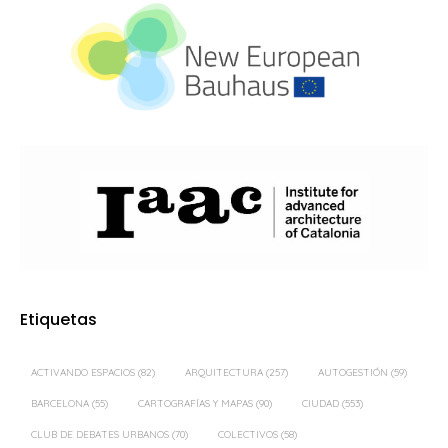
Etiquetas
ACTIVANDO ESPACIOS
(82)
ARQUITECTURA
(257)
AUTOGESTIÓN
(59)
BARCELONA
(55)
CARTOGRAFÍAS Y MAPAS
(90)
CIUDAD
(553)
CLUB DE DEBATES URBANOS
(70)
COLECTIVOS
(58)