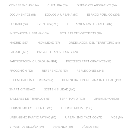
CONFERENCIAS
(174)
CULTURA
(56)
DISEÑO COLABORATIVO
(84)
DOCUMENTOS
(81)
ECOLOGÍA URBANA
(89)
ESPACIO PÚBLICO
(293)
EUSKADI
(56)
EVENTOS
(298)
HERRAMIENTAS DIGITALES
(87)
INNOVACIÓN URBANA
(166)
LECTURAS DEMOSCÓPICAS
(79)
MADRID
(359)
MOVILIDAD
(57)
ORDENACIÓN DEL TERRITORIO
(61)
PAISAJE
(128)
PAISAJE TRANSVERSAL
(399)
PARTICIPACIÓN CIUDADANA
(494)
PROCESOS PARTICIPATIVOS
(58)
PROCOMÚN
(62)
REFERENCIAS
(83)
REFLEXIONES
(245)
REGENERACIÓN URBANA
(247)
REGENERACIÓN URBANA INTEGRAL
(135)
SMART CITIES
(63)
SOSTENIBILIDAD
(166)
TALLERES DE TRABAJO
(163)
TERRITORIO
(193)
URBANISMO
(596)
URBANISMO EMERGENTE
(95)
URBANISMO P2P
(138)
URBANISMO PARTICIPATIVO
(83)
URBANISMO TÁCTICO
(78)
VDB
(91)
VIRGEN DE BEGOÑA
(89)
VIVIENDA
(60)
VÍDEOS
(167)