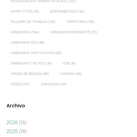
REGENERACIÓN URBANA INTEGRAL
(135)
SMART CITIES
(63)
SOSTENIBILIDAD
(166)
TALLERES DE TRABAJO
(163)
TERRITORIO
(193)
URBANISMO
(596)
URBANISMO EMERGENTE
(95)
URBANISMO P2P
(138)
URBANISMO PARTICIPATIVO
(83)
URBANISMO TÁCTICO
(78)
VDB
(91)
VIRGEN DE BEGOÑA
(89)
VIVIENDA
(60)
VÍDEOS
(167)
ZARAGOZA
(64)
Archivo
2026
(16)
2025
(18)