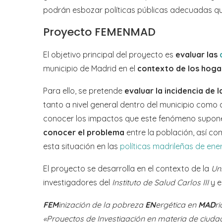
podrán esbozar políticas públicas adecuadas qu
Proyecto FEMENMAD
El objetivo principal del proyecto es
evaluar las
municipio de Madrid en el
contexto de los hoga
Para ello, se pretende
evaluar
la incidencia de 
tanto a nivel general dentro del municipio como d
conocer los impactos que este fenómeno supone
conocer el problema
entre la población, así c
esta situación en las
políticas madrileñas de ene
El proyecto se desarrolla en el contexto de la
Un
investigadores del
Instituto de Salud Carlos III
y e
FEM
inización de la pobreza
EN
ergética en
MAD
r
«Proyectos de Investigación en materia de ciuda