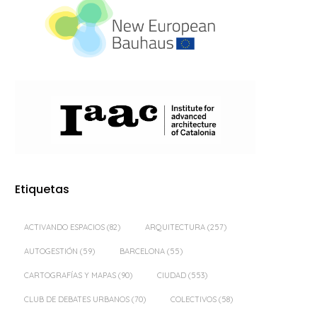
Etiquetas
ACTIVANDO ESPACIOS
(82)
ARQUITECTURA
(257)
AUTOGESTIÓN
(59)
BARCELONA
(55)
CARTOGRAFÍAS Y MAPAS
(90)
CIUDAD
(553)
CLUB DE DEBATES URBANOS
(70)
COLECTIVOS
(58)