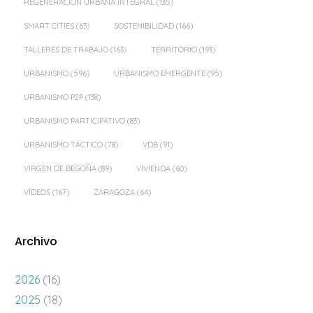
REGENERACIÓN URBANA INTEGRAL
(135)
SMART CITIES
(63)
SOSTENIBILIDAD
(166)
TALLERES DE TRABAJO
(163)
TERRITORIO
(193)
URBANISMO
(596)
URBANISMO EMERGENTE
(95)
URBANISMO P2P
(138)
URBANISMO PARTICIPATIVO
(83)
URBANISMO TÁCTICO
(78)
VDB
(91)
VIRGEN DE BEGOÑA
(89)
VIVIENDA
(60)
VÍDEOS
(167)
ZARAGOZA
(64)
Archivo
2026
(16)
2025
(18)