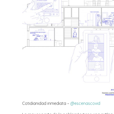
Cotidianidad inmediata –
@escenascovid