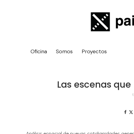
Oficina
Somos
Proyectos
Las escenas que 
1
Análisis espacial de nuevas cotidianidades gene