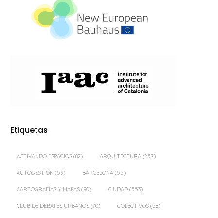
Etiquetas
ACTIVANDO ESPACIOS
(82)
ARQUITECTURA
(257)
AUTOGESTIÓN
(59)
BARCELONA
(55)
CARTOGRAFÍAS Y MAPAS
(90)
CIUDAD
(553)
CLUB DE DEBATES URBANOS
(70)
COLECTIVOS
(58)