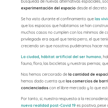
búsqueda de nuevas alternativas espaciales, soci
experimentación del espacio
desde el decreto
Se ha visto durante el confinamiento que
las vi
que los espacios que habitamos se han constru
muchos casos no cumplen con los mínimos de confo
privilegiadx era aquel que tenía perro, el que te
creciendo sin que nosotrxs pudiéramos hacer na
La ciudad, hábitat artificial del ser humano
, h
fauna, flora, las bicicletas y nuestras piernas;
Nos hemos cerciorado de
la cantidad de espac
hemos dado cuenta que
los comercios de barr
concienciados
con el libre-mercado y lo que est
Por tanto, sí, nuestra respuesta a la reconsidera
nueva realidad post-Covid 19
es positiva, pese