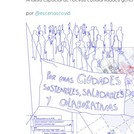
por
@escenascovid