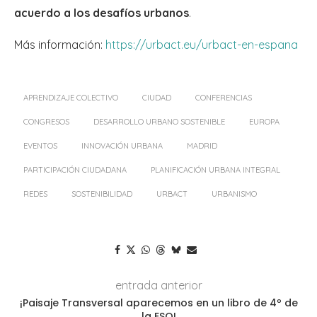
acuerdo a los desafíos urbanos
.
Más información:
https://urbact.eu/urbact-en-espana
APRENDIZAJE COLECTIVO
CIUDAD
CONFERENCIAS
CONGRESOS
DESARROLLO URBANO SOSTENIBLE
EUROPA
EVENTOS
INNOVACIÓN URBANA
MADRID
PARTICIPACIÓN CIUDADANA
PLANIFICACIÓN URBANA INTEGRAL
REDES
SOSTENIBILIDAD
URBACT
URBANISMO
entrada anterior
¡Paisaje Transversal aparecemos en un libro de 4º de
la ESO!