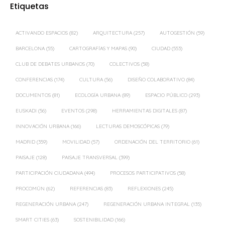
Etiquetas
ACTIVANDO ESPACIOS
(82)
ARQUITECTURA
(257)
AUTOGESTIÓN
(59)
BARCELONA
(55)
CARTOGRAFÍAS Y MAPAS
(90)
CIUDAD
(553)
CLUB DE DEBATES URBANOS
(70)
COLECTIVOS
(58)
CONFERENCIAS
(174)
CULTURA
(56)
DISEÑO COLABORATIVO
(84)
DOCUMENTOS
(81)
ECOLOGÍA URBANA
(89)
ESPACIO PÚBLICO
(293)
EUSKADI
(56)
EVENTOS
(298)
HERRAMIENTAS DIGITALES
(87)
INNOVACIÓN URBANA
(166)
LECTURAS DEMOSCÓPICAS
(79)
MADRID
(359)
MOVILIDAD
(57)
ORDENACIÓN DEL TERRITORIO
(61)
PAISAJE
(128)
PAISAJE TRANSVERSAL
(399)
PARTICIPACIÓN CIUDADANA
(494)
PROCESOS PARTICIPATIVOS
(58)
PROCOMÚN
(62)
REFERENCIAS
(83)
REFLEXIONES
(245)
REGENERACIÓN URBANA
(247)
REGENERACIÓN URBANA INTEGRAL
(135)
SMART CITIES
(63)
SOSTENIBILIDAD
(166)