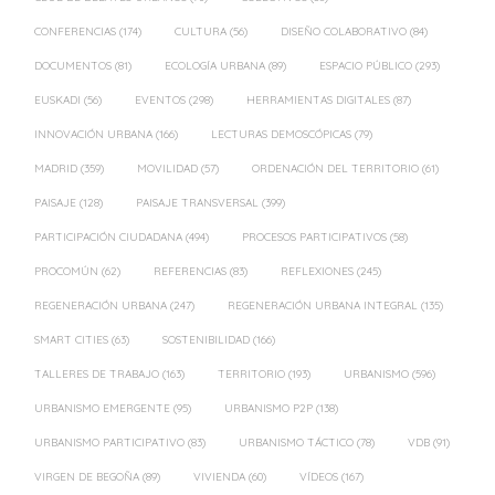
CONFERENCIAS
(174)
CULTURA
(56)
DISEÑO COLABORATIVO
(84)
DOCUMENTOS
(81)
ECOLOGÍA URBANA
(89)
ESPACIO PÚBLICO
(293)
EUSKADI
(56)
EVENTOS
(298)
HERRAMIENTAS DIGITALES
(87)
INNOVACIÓN URBANA
(166)
LECTURAS DEMOSCÓPICAS
(79)
MADRID
(359)
MOVILIDAD
(57)
ORDENACIÓN DEL TERRITORIO
(61)
PAISAJE
(128)
PAISAJE TRANSVERSAL
(399)
PARTICIPACIÓN CIUDADANA
(494)
PROCESOS PARTICIPATIVOS
(58)
PROCOMÚN
(62)
REFERENCIAS
(83)
REFLEXIONES
(245)
REGENERACIÓN URBANA
(247)
REGENERACIÓN URBANA INTEGRAL
(135)
SMART CITIES
(63)
SOSTENIBILIDAD
(166)
TALLERES DE TRABAJO
(163)
TERRITORIO
(193)
URBANISMO
(596)
URBANISMO EMERGENTE
(95)
URBANISMO P2P
(138)
URBANISMO PARTICIPATIVO
(83)
URBANISMO TÁCTICO
(78)
VDB
(91)
VIRGEN DE BEGOÑA
(89)
VIVIENDA
(60)
VÍDEOS
(167)