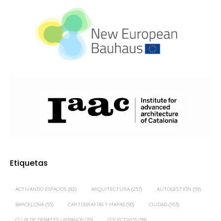
Etiquetas
ACTIVANDO ESPACIOS
(82)
ARQUITECTURA
(257)
AUTOGESTIÓN
(59)
BARCELONA
(55)
CARTOGRAFÍAS Y MAPAS
(90)
CIUDAD
(553)
CLUB DE DEBATES URBANOS
(70)
COLECTIVOS
(58)