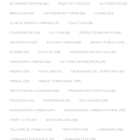
ACTIVANDO ESPACIOS
(82)
ARQUITECTURA
(257)
AUTOGESTIÓN
(59)
BARCELONA
(55)
CARTOGRAFÍAS Y MAPAS
(90)
CIUDAD
(553)
CLUB DE DEBATES URBANOS
(70)
COLECTIVOS
(58)
CONFERENCIAS
(174)
CULTURA
(56)
DISEÑO COLABORATIVO
(84)
DOCUMENTOS
(81)
ECOLOGÍA URBANA
(89)
ESPACIO PÚBLICO
(293)
EUSKADI
(56)
EVENTOS
(298)
HERRAMIENTAS DIGITALES
(87)
INNOVACIÓN URBANA
(166)
LECTURAS DEMOSCÓPICAS
(79)
MADRID
(359)
MOVILIDAD
(57)
ORDENACIÓN DEL TERRITORIO
(61)
PAISAJE
(128)
PAISAJE TRANSVERSAL
(399)
PARTICIPACIÓN CIUDADANA
(494)
PROCESOS PARTICIPATIVOS
(58)
PROCOMÚN
(62)
REFERENCIAS
(83)
REFLEXIONES
(245)
REGENERACIÓN URBANA
(247)
REGENERACIÓN URBANA INTEGRAL
(135)
SMART CITIES
(63)
SOSTENIBILIDAD
(166)
TALLERES DE TRABAJO
(163)
TERRITORIO
(193)
URBANISMO
(596)
URBANISMO EMERGENTE
(95)
URBANISMO P2P
(138)