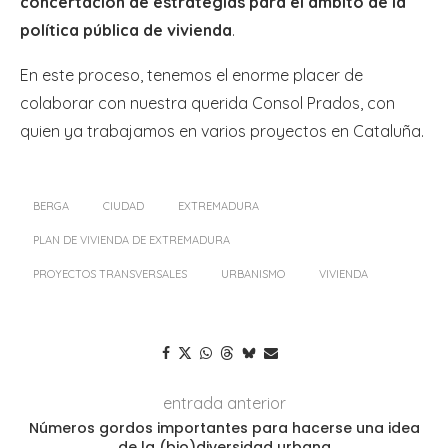
concertación de estrategias para el ámbito de la
política pública de vivienda
.
En este proceso, tenemos el enorme placer de
colaborar con nuestra querida Consol Prados, con
quien ya trabajamos en varios proyectos en Cataluña.
BERGA
CIUDAD
EXTREMADURA
PLAN DE VIVIENDA DE EXTREMADURA
PROYECTOS TRANSVERSALES
URBANISMO
VIVIENDA
entrada anterior
Números gordos importantes para hacerse una idea
de la (bio)diversidad urbana