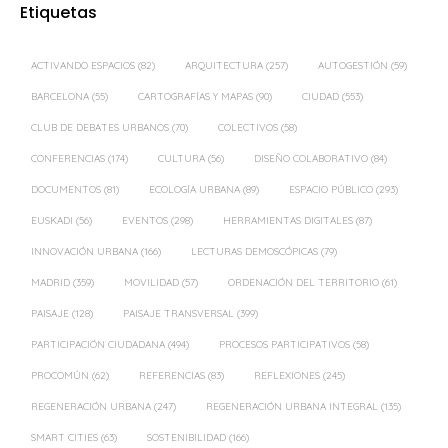
Etiquetas
ACTIVANDO ESPACIOS
(82)
ARQUITECTURA
(257)
AUTOGESTIÓN
(59)
BARCELONA
(55)
CARTOGRAFÍAS Y MAPAS
(90)
CIUDAD
(553)
CLUB DE DEBATES URBANOS
(70)
COLECTIVOS
(58)
CONFERENCIAS
(174)
CULTURA
(56)
DISEÑO COLABORATIVO
(84)
DOCUMENTOS
(81)
ECOLOGÍA URBANA
(89)
ESPACIO PÚBLICO
(293)
EUSKADI
(56)
EVENTOS
(298)
HERRAMIENTAS DIGITALES
(87)
INNOVACIÓN URBANA
(166)
LECTURAS DEMOSCÓPICAS
(79)
MADRID
(359)
MOVILIDAD
(57)
ORDENACIÓN DEL TERRITORIO
(61)
PAISAJE
(128)
PAISAJE TRANSVERSAL
(399)
PARTICIPACIÓN CIUDADANA
(494)
PROCESOS PARTICIPATIVOS
(58)
PROCOMÚN
(62)
REFERENCIAS
(83)
REFLEXIONES
(245)
REGENERACIÓN URBANA
(247)
REGENERACIÓN URBANA INTEGRAL
(135)
SMART CITIES
(63)
SOSTENIBILIDAD
(166)