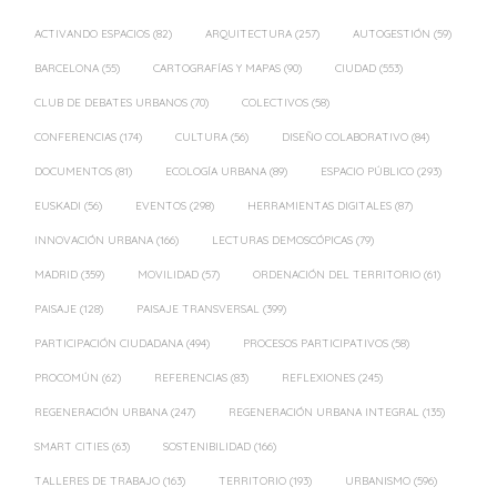
ACTIVANDO ESPACIOS
(82)
ARQUITECTURA
(257)
AUTOGESTIÓN
(59)
BARCELONA
(55)
CARTOGRAFÍAS Y MAPAS
(90)
CIUDAD
(553)
CLUB DE DEBATES URBANOS
(70)
COLECTIVOS
(58)
CONFERENCIAS
(174)
CULTURA
(56)
DISEÑO COLABORATIVO
(84)
DOCUMENTOS
(81)
ECOLOGÍA URBANA
(89)
ESPACIO PÚBLICO
(293)
EUSKADI
(56)
EVENTOS
(298)
HERRAMIENTAS DIGITALES
(87)
INNOVACIÓN URBANA
(166)
LECTURAS DEMOSCÓPICAS
(79)
MADRID
(359)
MOVILIDAD
(57)
ORDENACIÓN DEL TERRITORIO
(61)
PAISAJE
(128)
PAISAJE TRANSVERSAL
(399)
PARTICIPACIÓN CIUDADANA
(494)
PROCESOS PARTICIPATIVOS
(58)
PROCOMÚN
(62)
REFERENCIAS
(83)
REFLEXIONES
(245)
REGENERACIÓN URBANA
(247)
REGENERACIÓN URBANA INTEGRAL
(135)
SMART CITIES
(63)
SOSTENIBILIDAD
(166)
TALLERES DE TRABAJO
(163)
TERRITORIO
(193)
URBANISMO
(596)