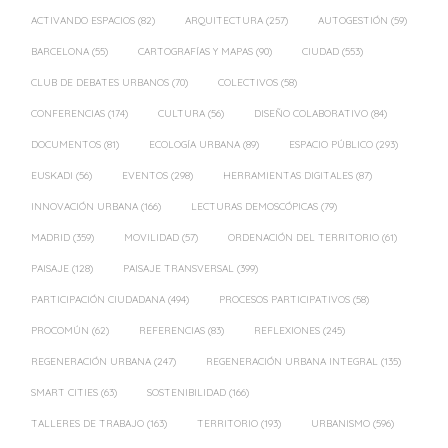
ACTIVANDO ESPACIOS
(82)
ARQUITECTURA
(257)
AUTOGESTIÓN
(59)
BARCELONA
(55)
CARTOGRAFÍAS Y MAPAS
(90)
CIUDAD
(553)
CLUB DE DEBATES URBANOS
(70)
COLECTIVOS
(58)
CONFERENCIAS
(174)
CULTURA
(56)
DISEÑO COLABORATIVO
(84)
DOCUMENTOS
(81)
ECOLOGÍA URBANA
(89)
ESPACIO PÚBLICO
(293)
EUSKADI
(56)
EVENTOS
(298)
HERRAMIENTAS DIGITALES
(87)
INNOVACIÓN URBANA
(166)
LECTURAS DEMOSCÓPICAS
(79)
MADRID
(359)
MOVILIDAD
(57)
ORDENACIÓN DEL TERRITORIO
(61)
PAISAJE
(128)
PAISAJE TRANSVERSAL
(399)
PARTICIPACIÓN CIUDADANA
(494)
PROCESOS PARTICIPATIVOS
(58)
PROCOMÚN
(62)
REFERENCIAS
(83)
REFLEXIONES
(245)
REGENERACIÓN URBANA
(247)
REGENERACIÓN URBANA INTEGRAL
(135)
SMART CITIES
(63)
SOSTENIBILIDAD
(166)
TALLERES DE TRABAJO
(163)
TERRITORIO
(193)
URBANISMO
(596)