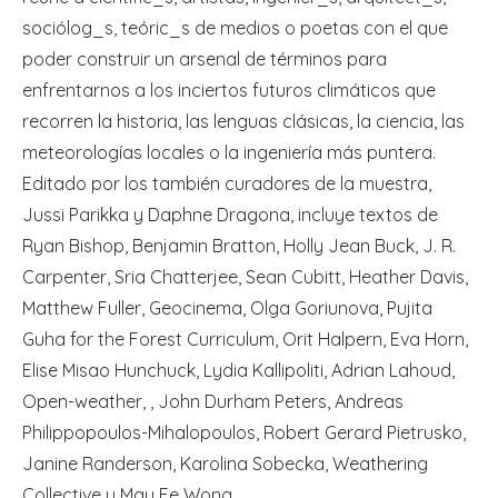
sociólog_s, teóric_s de medios o poetas con el que
poder construir un arsenal de términos para
enfrentarnos a los inciertos futuros climáticos que
recorren la historia, las lenguas clásicas, la ciencia, las
meteorologías locales o la ingeniería más puntera.
Editado por los también curadores de la muestra,
Jussi Parikka y Daphne Dragona, incluye textos de
Ryan Bishop, Benjamin Bratton, Holly Jean Buck, J. R.
Carpenter, Sria Chatterjee, Sean Cubitt, Heather Davis,
Matthew Fuller, Geocinema, Olga Goriunova, Pujita
Guha for the Forest Curriculum, Orit Halpern, Eva Horn,
Elise Misao Hunchuck, Lydia Kallipoliti, Adrian Lahoud,
Open-weather, , John Durham Peters, Andreas
Philippopoulos-Mihalopoulos, Robert Gerard Pietrusko,
Janine Randerson, Karolina Sobecka, Weathering
Collective y May Ee Wong.