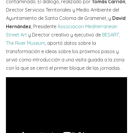
contaminado. El diálogo, realizado por
Tomàs Carrión
,
Director Servicios Territoriales y Medio Ambiente del
Ayuntamiento de Santa Coloma de Gramenet, y
David
Hernández
, Presidente
Associacion Mediterranean
Street Art
y Director creativo y ejecutivo de
BESART,
The River Museum
, aportó datos sobre la
transformación e ideas sobre los próximos pasos y
sirvió como introducción a una visita guiada a la zona
con la que se cerró el primer bloque de las jornadas.