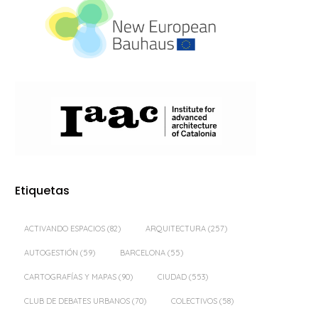
Etiquetas
ACTIVANDO ESPACIOS
(82)
ARQUITECTURA
(257)
AUTOGESTIÓN
(59)
BARCELONA
(55)
CARTOGRAFÍAS Y MAPAS
(90)
CIUDAD
(553)
CLUB DE DEBATES URBANOS
(70)
COLECTIVOS
(58)