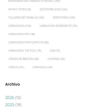
REGENERACIÓN URBANA INTEGRAL
(135)
SMART CITIES
(63)
SOSTENIBILIDAD
(166)
TALLERES DE TRABAJO
(163)
TERRITORIO
(193)
URBANISMO
(596)
URBANISMO EMERGENTE
(95)
URBANISMO P2P
(138)
URBANISMO PARTICIPATIVO
(83)
URBANISMO TÁCTICO
(78)
VDB
(91)
VIRGEN DE BEGOÑA
(89)
VIVIENDA
(60)
VÍDEOS
(167)
ZARAGOZA
(64)
Archivo
2026
(16)
2025
(18)