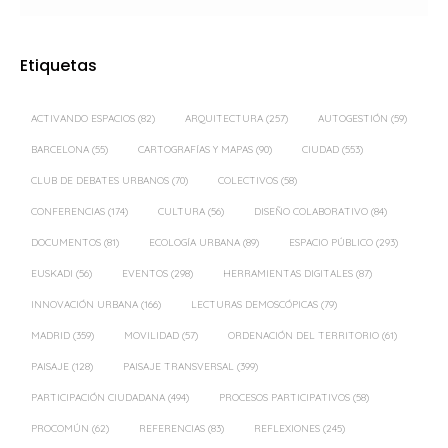
Etiquetas
ACTIVANDO ESPACIOS
(82)
ARQUITECTURA
(257)
AUTOGESTIÓN
(59)
BARCELONA
(55)
CARTOGRAFÍAS Y MAPAS
(90)
CIUDAD
(553)
CLUB DE DEBATES URBANOS
(70)
COLECTIVOS
(58)
CONFERENCIAS
(174)
CULTURA
(56)
DISEÑO COLABORATIVO
(84)
DOCUMENTOS
(81)
ECOLOGÍA URBANA
(89)
ESPACIO PÚBLICO
(293)
EUSKADI
(56)
EVENTOS
(298)
HERRAMIENTAS DIGITALES
(87)
INNOVACIÓN URBANA
(166)
LECTURAS DEMOSCÓPICAS
(79)
MADRID
(359)
MOVILIDAD
(57)
ORDENACIÓN DEL TERRITORIO
(61)
PAISAJE
(128)
PAISAJE TRANSVERSAL
(399)
PARTICIPACIÓN CIUDADANA
(494)
PROCESOS PARTICIPATIVOS
(58)
PROCOMÚN
(62)
REFERENCIAS
(83)
REFLEXIONES
(245)