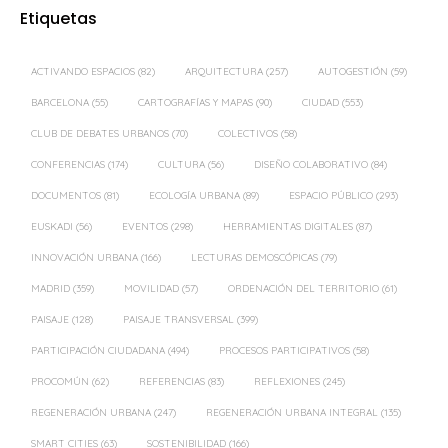
Etiquetas
ACTIVANDO ESPACIOS
(82)
ARQUITECTURA
(257)
AUTOGESTIÓN
(59)
BARCELONA
(55)
CARTOGRAFÍAS Y MAPAS
(90)
CIUDAD
(553)
CLUB DE DEBATES URBANOS
(70)
COLECTIVOS
(58)
CONFERENCIAS
(174)
CULTURA
(56)
DISEÑO COLABORATIVO
(84)
DOCUMENTOS
(81)
ECOLOGÍA URBANA
(89)
ESPACIO PÚBLICO
(293)
EUSKADI
(56)
EVENTOS
(298)
HERRAMIENTAS DIGITALES
(87)
INNOVACIÓN URBANA
(166)
LECTURAS DEMOSCÓPICAS
(79)
MADRID
(359)
MOVILIDAD
(57)
ORDENACIÓN DEL TERRITORIO
(61)
PAISAJE
(128)
PAISAJE TRANSVERSAL
(399)
PARTICIPACIÓN CIUDADANA
(494)
PROCESOS PARTICIPATIVOS
(58)
PROCOMÚN
(62)
REFERENCIAS
(83)
REFLEXIONES
(245)
REGENERACIÓN URBANA
(247)
REGENERACIÓN URBANA INTEGRAL
(135)
SMART CITIES
(63)
SOSTENIBILIDAD
(166)