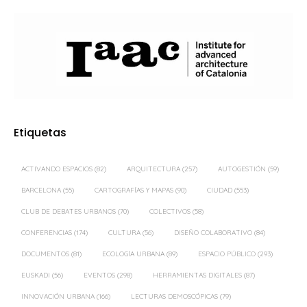
Etiquetas
ACTIVANDO ESPACIOS
(82)
ARQUITECTURA
(257)
AUTOGESTIÓN
(59)
BARCELONA
(55)
CARTOGRAFÍAS Y MAPAS
(90)
CIUDAD
(553)
CLUB DE DEBATES URBANOS
(70)
COLECTIVOS
(58)
CONFERENCIAS
(174)
CULTURA
(56)
DISEÑO COLABORATIVO
(84)
DOCUMENTOS
(81)
ECOLOGÍA URBANA
(89)
ESPACIO PÚBLICO
(293)
EUSKADI
(56)
EVENTOS
(298)
HERRAMIENTAS DIGITALES
(87)
INNOVACIÓN URBANA
(166)
LECTURAS DEMOSCÓPICAS
(79)
MADRID
(359)
MOVILIDAD
(57)
ORDENACIÓN DEL TERRITORIO
(61)
PAISAJE
(128)
PAISAJE TRANSVERSAL
(399)
PARTICIPACIÓN CIUDADANA
(494)
PROCESOS PARTICIPATIVOS
(58)