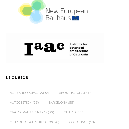
Etiquetas
ACTIVANDO ESPACIOS
(82)
ARQUITECTURA
(257)
AUTOGESTIÓN
(59)
BARCELONA
(55)
CARTOGRAFÍAS Y MAPAS
(90)
CIUDAD
(553)
CLUB DE DEBATES URBANOS
(70)
COLECTIVOS
(58)