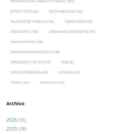
REGENERACIÓN URBANA INTEGRAL
(135)
SMART CITIES
(63)
SOSTENIBILIDAD
(166)
TALLERES DE TRABAJO
(163)
TERRITORIO
(193)
URBANISMO
(596)
URBANISMO EMERGENTE
(95)
URBANISMO P2P
(138)
URBANISMO PARTICIPATIVO
(83)
URBANISMO TÁCTICO
(78)
VDB
(91)
VIRGEN DE BEGOÑA
(89)
VIVIENDA
(60)
VÍDEOS
(167)
ZARAGOZA
(64)
Archivo
2026
(16)
2025
(18)