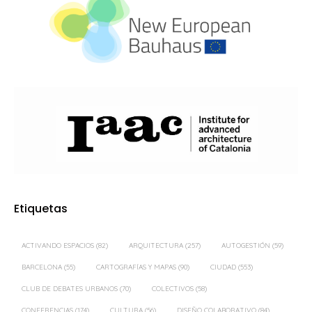
Etiquetas
ACTIVANDO ESPACIOS
(82)
ARQUITECTURA
(257)
AUTOGESTIÓN
(59)
BARCELONA
(55)
CARTOGRAFÍAS Y MAPAS
(90)
CIUDAD
(553)
CLUB DE DEBATES URBANOS
(70)
COLECTIVOS
(58)
CONFERENCIAS
(174)
CULTURA
(56)
DISEÑO COLABORATIVO
(84)