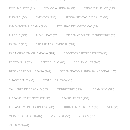
DOCUMENTOS
(81)
ECOLOGÍA URBANA
(89)
ESPACIO PÚBLICO
(293)
EUSKADI
(56)
EVENTOS
(298)
HERRAMIENTAS DIGITALES
(87)
INNOVACIÓN URBANA
(166)
LECTURAS DEMOSCÓPICAS
(79)
MADRID
(359)
MOVILIDAD
(57)
ORDENACIÓN DEL TERRITORIO
(61)
PAISAJE
(128)
PAISAJE TRANSVERSAL
(399)
PARTICIPACIÓN CIUDADANA
(494)
PROCESOS PARTICIPATIVOS
(58)
PROCOMÚN
(62)
REFERENCIAS
(83)
REFLEXIONES
(245)
REGENERACIÓN URBANA
(247)
REGENERACIÓN URBANA INTEGRAL
(135)
SMART CITIES
(63)
SOSTENIBILIDAD
(166)
TALLERES DE TRABAJO
(163)
TERRITORIO
(193)
URBANISMO
(596)
URBANISMO EMERGENTE
(95)
URBANISMO P2P
(138)
URBANISMO PARTICIPATIVO
(83)
URBANISMO TÁCTICO
(78)
VDB
(91)
VIRGEN DE BEGOÑA
(89)
VIVIENDA
(60)
VÍDEOS
(167)
ZARAGOZA
(64)