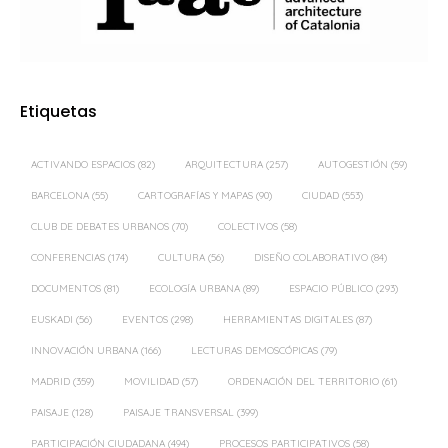
Etiquetas
ACTIVANDO ESPACIOS
(82)
ARQUITECTURA
(257)
AUTOGESTIÓN
(59)
BARCELONA
(55)
CARTOGRAFÍAS Y MAPAS
(90)
CIUDAD
(553)
CLUB DE DEBATES URBANOS
(70)
COLECTIVOS
(58)
CONFERENCIAS
(174)
CULTURA
(56)
DISEÑO COLABORATIVO
(84)
DOCUMENTOS
(81)
ECOLOGÍA URBANA
(89)
ESPACIO PÚBLICO
(293)
EUSKADI
(56)
EVENTOS
(298)
HERRAMIENTAS DIGITALES
(87)
INNOVACIÓN URBANA
(166)
LECTURAS DEMOSCÓPICAS
(79)
MADRID
(359)
MOVILIDAD
(57)
ORDENACIÓN DEL TERRITORIO
(61)
PAISAJE
(128)
PAISAJE TRANSVERSAL
(399)
PARTICIPACIÓN CIUDADANA
(494)
PROCESOS PARTICIPATIVOS
(58)