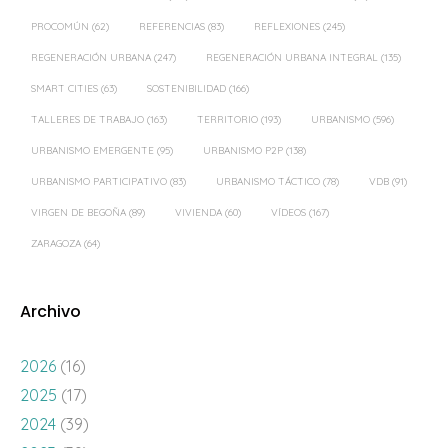
PROCOMÚN
(62)
REFERENCIAS
(83)
REFLEXIONES
(245)
REGENERACIÓN URBANA
(247)
REGENERACIÓN URBANA INTEGRAL
(135)
SMART CITIES
(63)
SOSTENIBILIDAD
(166)
TALLERES DE TRABAJO
(163)
TERRITORIO
(193)
URBANISMO
(596)
URBANISMO EMERGENTE
(95)
URBANISMO P2P
(138)
URBANISMO PARTICIPATIVO
(83)
URBANISMO TÁCTICO
(78)
VDB
(91)
VIRGEN DE BEGOÑA
(89)
VIVIENDA
(60)
VÍDEOS
(167)
ZARAGOZA
(64)
Archivo
2026
(16)
2025
(17)
2024
(39)