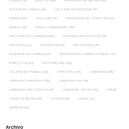
EUSKADI
(56)
EVENTOS
(298)
HERRAMIENTAS DIGITALES
(87)
INNOVACIÓN URBANA
(166)
LECTURAS DEMOSCÓPICAS
(79)
MADRID
(359)
MOVILIDAD
(57)
ORDENACIÓN DEL TERRITORIO
(61)
PAISAJE
(128)
PAISAJE TRANSVERSAL
(399)
PARTICIPACIÓN CIUDADANA
(494)
PROCESOS PARTICIPATIVOS
(58)
PROCOMÚN
(62)
REFERENCIAS
(83)
REFLEXIONES
(245)
REGENERACIÓN URBANA
(247)
REGENERACIÓN URBANA INTEGRAL
(135)
SMART CITIES
(63)
SOSTENIBILIDAD
(166)
TALLERES DE TRABAJO
(163)
TERRITORIO
(193)
URBANISMO
(596)
URBANISMO EMERGENTE
(95)
URBANISMO P2P
(138)
URBANISMO PARTICIPATIVO
(83)
URBANISMO TÁCTICO
(78)
VDB
(91)
VIRGEN DE BEGOÑA
(89)
VIVIENDA
(60)
VÍDEOS
(167)
ZARAGOZA
(64)
Archivo