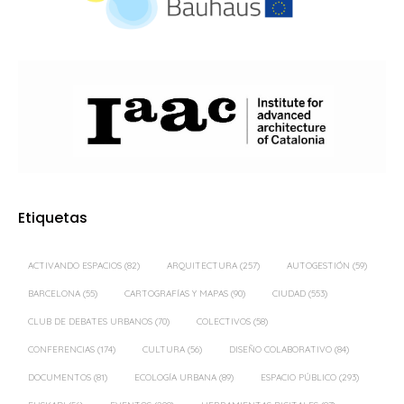
Etiquetas
ACTIVANDO ESPACIOS
(82)
ARQUITECTURA
(257)
AUTOGESTIÓN
(59)
BARCELONA
(55)
CARTOGRAFÍAS Y MAPAS
(90)
CIUDAD
(553)
CLUB DE DEBATES URBANOS
(70)
COLECTIVOS
(58)
CONFERENCIAS
(174)
CULTURA
(56)
DISEÑO COLABORATIVO
(84)
DOCUMENTOS
(81)
ECOLOGÍA URBANA
(89)
ESPACIO PÚBLICO
(293)