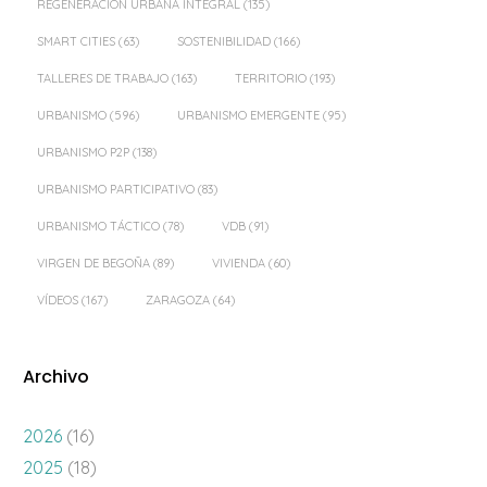
REGENERACIÓN URBANA INTEGRAL
(135)
SMART CITIES
(63)
SOSTENIBILIDAD
(166)
TALLERES DE TRABAJO
(163)
TERRITORIO
(193)
URBANISMO
(596)
URBANISMO EMERGENTE
(95)
URBANISMO P2P
(138)
URBANISMO PARTICIPATIVO
(83)
URBANISMO TÁCTICO
(78)
VDB
(91)
VIRGEN DE BEGOÑA
(89)
VIVIENDA
(60)
VÍDEOS
(167)
ZARAGOZA
(64)
Archivo
2026
(16)
2025
(18)