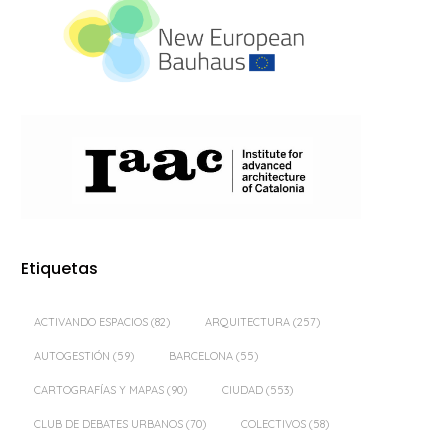
Etiquetas
ACTIVANDO ESPACIOS
(82)
ARQUITECTURA
(257)
AUTOGESTIÓN
(59)
BARCELONA
(55)
CARTOGRAFÍAS Y MAPAS
(90)
CIUDAD
(553)
CLUB DE DEBATES URBANOS
(70)
COLECTIVOS
(58)