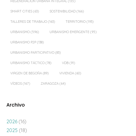
REGENERACIÓN URBANA INTEGRAL
(135)
SMART CITIES
(63)
SOSTENIBILIDAD
(166)
TALLERES DE TRABAJO
(163)
TERRITORIO
(193)
URBANISMO
(596)
URBANISMO EMERGENTE
(95)
URBANISMO P2P
(138)
URBANISMO PARTICIPATIVO
(83)
URBANISMO TÁCTICO
(78)
VDB
(91)
VIRGEN DE BEGOÑA
(89)
VIVIENDA
(60)
VÍDEOS
(167)
ZARAGOZA
(64)
Archivo
2026
(16)
2025
(18)