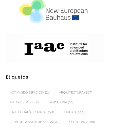
Etiquetas
ACTIVANDO ESPACIOS
(82)
ARQUITECTURA
(257)
AUTOGESTIÓN
(59)
BARCELONA
(55)
CARTOGRAFÍAS Y MAPAS
(90)
CIUDAD
(553)
CLUB DE DEBATES URBANOS
(70)
COLECTIVOS
(58)