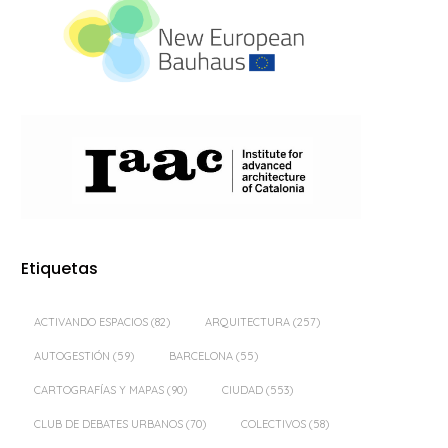
Etiquetas
ACTIVANDO ESPACIOS
(82)
ARQUITECTURA
(257)
AUTOGESTIÓN
(59)
BARCELONA
(55)
CARTOGRAFÍAS Y MAPAS
(90)
CIUDAD
(553)
CLUB DE DEBATES URBANOS
(70)
COLECTIVOS
(58)