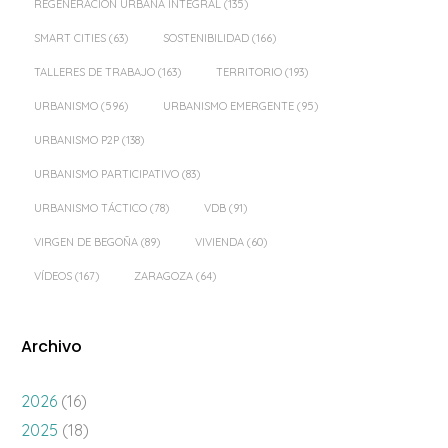
REGENERACIÓN URBANA INTEGRAL
(135)
SMART CITIES
(63)
SOSTENIBILIDAD
(166)
TALLERES DE TRABAJO
(163)
TERRITORIO
(193)
URBANISMO
(596)
URBANISMO EMERGENTE
(95)
URBANISMO P2P
(138)
URBANISMO PARTICIPATIVO
(83)
URBANISMO TÁCTICO
(78)
VDB
(91)
VIRGEN DE BEGOÑA
(89)
VIVIENDA
(60)
VÍDEOS
(167)
ZARAGOZA
(64)
Archivo
2026
(16)
2025
(18)