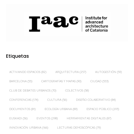
Etiquetas
ACTIVANDO ESPACIOS
(82)
ARQUITECTURA
(257)
AUTOGESTIÓN
(59)
BARCELONA
(55)
CARTOGRAFÍAS Y MAPAS
(90)
CIUDAD
(553)
CLUB DE DEBATES URBANOS
(70)
COLECTIVOS
(58)
CONFERENCIAS
(174)
CULTURA
(56)
DISEÑO COLABORATIVO
(84)
DOCUMENTOS
(81)
ECOLOGÍA URBANA
(89)
ESPACIO PÚBLICO
(293)
EUSKADI
(56)
EVENTOS
(298)
HERRAMIENTAS DIGITALES
(87)
INNOVACIÓN URBANA
(166)
LECTURAS DEMOSCÓPICAS
(79)
MADRID
(359)
MOVILIDAD
(57)
ORDENACIÓN DEL TERRITORIO
(61)
PAISAJE
(128)
PAISAJE TRANSVERSAL
(399)
PARTICIPACIÓN CIUDADANA
(494)
PROCESOS PARTICIPATIVOS
(58)