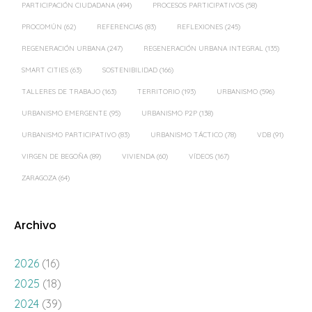
PARTICIPACIÓN CIUDADANA
(494)
PROCESOS PARTICIPATIVOS
(58)
PROCOMÚN
(62)
REFERENCIAS
(83)
REFLEXIONES
(245)
REGENERACIÓN URBANA
(247)
REGENERACIÓN URBANA INTEGRAL
(135)
SMART CITIES
(63)
SOSTENIBILIDAD
(166)
TALLERES DE TRABAJO
(163)
TERRITORIO
(193)
URBANISMO
(596)
URBANISMO EMERGENTE
(95)
URBANISMO P2P
(138)
URBANISMO PARTICIPATIVO
(83)
URBANISMO TÁCTICO
(78)
VDB
(91)
VIRGEN DE BEGOÑA
(89)
VIVIENDA
(60)
VÍDEOS
(167)
ZARAGOZA
(64)
Archivo
2026
(16)
2025
(18)
2024
(39)