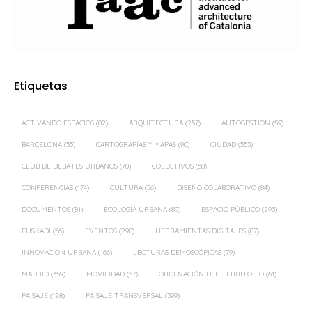
Etiquetas
ACTIVANDO ESPACIOS
(82)
ARQUITECTURA
(257)
AUTOGESTIÓN
(59)
BARCELONA
(55)
CARTOGRAFÍAS Y MAPAS
(90)
CIUDAD
(553)
CLUB DE DEBATES URBANOS
(70)
COLECTIVOS
(58)
CONFERENCIAS
(174)
CULTURA
(56)
DISEÑO COLABORATIVO
(84)
DOCUMENTOS
(81)
ECOLOGÍA URBANA
(89)
ESPACIO PÚBLICO
(293)
EUSKADI
(56)
EVENTOS
(298)
HERRAMIENTAS DIGITALES
(87)
INNOVACIÓN URBANA
(166)
LECTURAS DEMOSCÓPICAS
(79)
MADRID
(359)
MOVILIDAD
(57)
ORDENACIÓN DEL TERRITORIO
(61)
PAISAJE
(128)
PAISAJE TRANSVERSAL
(399)