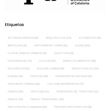
Etiquetas
ACTIVANDO ESPACIOS
(82)
ARQUITECTURA
(257)
AUTOGESTIÓN
(59)
BARCELONA
(55)
CARTOGRAFÍAS Y MAPAS
(90)
CIUDAD
(553)
CLUB DE DEBATES URBANOS
(70)
COLECTIVOS
(58)
CONFERENCIAS
(174)
CULTURA
(56)
DISEÑO COLABORATIVO
(84)
DOCUMENTOS
(81)
ECOLOGÍA URBANA
(89)
ESPACIO PÚBLICO
(293)
EUSKADI
(56)
EVENTOS
(298)
HERRAMIENTAS DIGITALES
(87)
INNOVACIÓN URBANA
(166)
LECTURAS DEMOSCÓPICAS
(79)
MADRID
(359)
MOVILIDAD
(57)
ORDENACIÓN DEL TERRITORIO
(61)
PAISAJE
(128)
PAISAJE TRANSVERSAL
(399)
PARTICIPACIÓN CIUDADANA
(494)
PROCESOS PARTICIPATIVOS
(58)