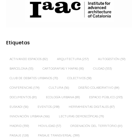
Etiquetas
ACTIVANDO ESPACIOS
(82)
ARQUITECTURA
(257)
AUTOGESTIÓN
(59)
BARCELONA
(55)
CARTOGRAFÍAS Y MAPAS
(90)
CIUDAD
(553)
CLUB DE DEBATES URBANOS
(70)
COLECTIVOS
(58)
CONFERENCIAS
(174)
CULTURA
(56)
DISEÑO COLABORATIVO
(84)
DOCUMENTOS
(81)
ECOLOGÍA URBANA
(89)
ESPACIO PÚBLICO
(293)
EUSKADI
(56)
EVENTOS
(298)
HERRAMIENTAS DIGITALES
(87)
INNOVACIÓN URBANA
(166)
LECTURAS DEMOSCÓPICAS
(79)
MADRID
(359)
MOVILIDAD
(57)
ORDENACIÓN DEL TERRITORIO
(61)
PAISAJE
(128)
PAISAJE TRANSVERSAL
(399)