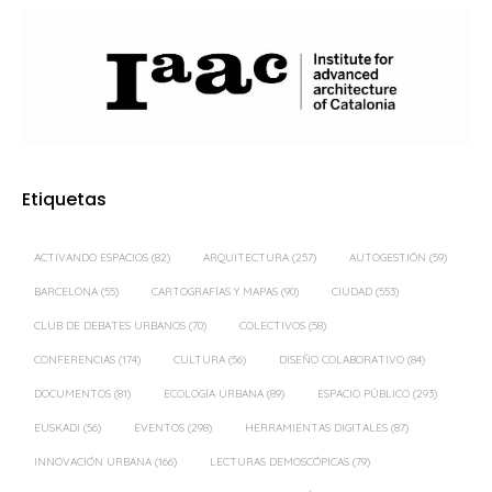
Etiquetas
ACTIVANDO ESPACIOS
(82)
ARQUITECTURA
(257)
AUTOGESTIÓN
(59)
BARCELONA
(55)
CARTOGRAFÍAS Y MAPAS
(90)
CIUDAD
(553)
CLUB DE DEBATES URBANOS
(70)
COLECTIVOS
(58)
CONFERENCIAS
(174)
CULTURA
(56)
DISEÑO COLABORATIVO
(84)
DOCUMENTOS
(81)
ECOLOGÍA URBANA
(89)
ESPACIO PÚBLICO
(293)
EUSKADI
(56)
EVENTOS
(298)
HERRAMIENTAS DIGITALES
(87)
INNOVACIÓN URBANA
(166)
LECTURAS DEMOSCÓPICAS
(79)
MADRID
(359)
MOVILIDAD
(57)
ORDENACIÓN DEL TERRITORIO
(61)
PAISAJE
(128)
PAISAJE TRANSVERSAL
(399)
PARTICIPACIÓN CIUDADANA
(494)
PROCESOS PARTICIPATIVOS
(58)