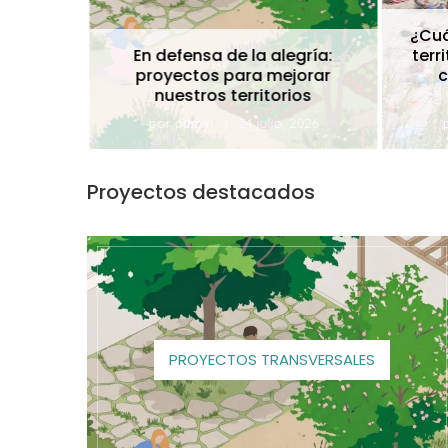
¿Cuán
En defensa de la alegría:
terri
proyectos para mejorar
co
rja
nuestros territorios
26
por
admin
24 julio, 2026
p
Proyectos destacados
PROYECTOS TRANSVERSALES