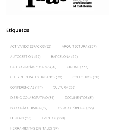
Etiquetas
ACTIVANDO ESPACIOS
(82)
ARQUITECTURA
(257)
AUTOGESTIÓN
(59)
BARCELONA
(55)
CARTOGRAFÍAS Y MAPAS
(90)
CIUDAD
(553)
CLUB DE DEBATES URBANOS
(70)
COLECTIVOS
(58)
CONFERENCIAS
(174)
CULTURA
(56)
DISEÑO COLABORATIVO
(84)
DOCUMENTOS
(81)
ECOLOGÍA URBANA
(89)
ESPACIO PÚBLICO
(293)
EUSKADI
(56)
EVENTOS
(298)
HERRAMIENTAS DIGITALES
(87)