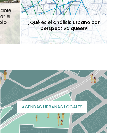
able
De 
ar el
tran
bio
¿Qué es el análisis urbano con
claves
perspectiva queer?
del 
6
por
admin
25 junio, 2026
po
AGENDAS URBANAS LOCALES