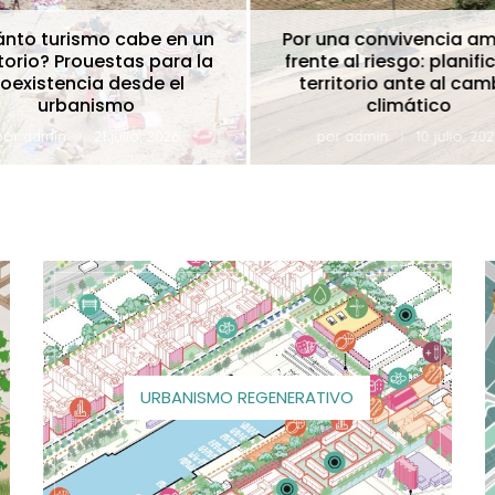
to turismo cabe en un
Por una convivencia am
torio? Prouestas para la
frente al riesgo: planific
existencia desde el
territorio ante al cam
urbanismo
climático
or
admin
21 julio, 2026
por
admin
10 julio, 202
URBANISMO REGENERATIVO