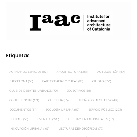
Etiquetas
ACTIVANDO ESPACIOS
(82)
ARQUITECTURA
(257)
AUTOGESTIÓN
(59)
BARCELONA
(55)
CARTOGRAFÍAS Y MAPAS
(90)
CIUDAD
(553)
CLUB DE DEBATES URBANOS
(70)
COLECTIVOS
(58)
CONFERENCIAS
(174)
CULTURA
(56)
DISEÑO COLABORATIVO
(84)
DOCUMENTOS
(81)
ECOLOGÍA URBANA
(89)
ESPACIO PÚBLICO
(293)
EUSKADI
(56)
EVENTOS
(298)
HERRAMIENTAS DIGITALES
(87)
INNOVACIÓN URBANA
(166)
LECTURAS DEMOSCÓPICAS
(79)
MADRID
(359)
MOVILIDAD
(57)
ORDENACIÓN DEL TERRITORIO
(61)
PAISAJE
(128)
PAISAJE TRANSVERSAL
(399)
PARTICIPACIÓN CIUDADANA
(494)
PROCESOS PARTICIPATIVOS
(58)