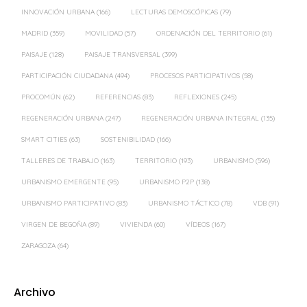
PAISAJE
(128)
PAISAJE TRANSVERSAL
(399)
PARTICIPACIÓN CIUDADANA
(494)
PROCESOS PARTICIPATIVOS
(58)
PROCOMÚN
(62)
REFERENCIAS
(83)
REFLEXIONES
(245)
REGENERACIÓN URBANA
(247)
REGENERACIÓN URBANA INTEGRAL
(135)
SMART CITIES
(63)
SOSTENIBILIDAD
(166)
TALLERES DE TRABAJO
(163)
TERRITORIO
(193)
URBANISMO
(596)
URBANISMO EMERGENTE
(95)
URBANISMO P2P
(138)
URBANISMO PARTICIPATIVO
(83)
URBANISMO TÁCTICO
(78)
VDB
(91)
VIRGEN DE BEGOÑA
(89)
VIVIENDA
(60)
VÍDEOS
(167)
ZARAGOZA
(64)
Archivo
2026
(16)
2025
(18)