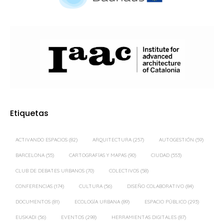
Etiquetas
ACTIVANDO ESPACIOS
(82)
ARQUITECTURA
(257)
AUTOGESTIÓN
(59)
BARCELONA
(55)
CARTOGRAFÍAS Y MAPAS
(90)
CIUDAD
(553)
CLUB DE DEBATES URBANOS
(70)
COLECTIVOS
(58)
CONFERENCIAS
(174)
CULTURA
(56)
DISEÑO COLABORATIVO
(84)
DOCUMENTOS
(81)
ECOLOGÍA URBANA
(89)
ESPACIO PÚBLICO
(293)
EUSKADI
(56)
EVENTOS
(298)
HERRAMIENTAS DIGITALES
(87)
INNOVACIÓN URBANA
(166)
LECTURAS DEMOSCÓPICAS
(79)
MADRID
(359)
MOVILIDAD
(57)
ORDENACIÓN DEL TERRITORIO
(61)