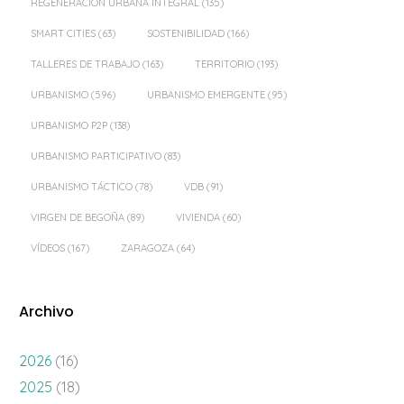
REGENERACIÓN URBANA INTEGRAL
(135)
SMART CITIES
(63)
SOSTENIBILIDAD
(166)
TALLERES DE TRABAJO
(163)
TERRITORIO
(193)
URBANISMO
(596)
URBANISMO EMERGENTE
(95)
URBANISMO P2P
(138)
URBANISMO PARTICIPATIVO
(83)
URBANISMO TÁCTICO
(78)
VDB
(91)
VIRGEN DE BEGOÑA
(89)
VIVIENDA
(60)
VÍDEOS
(167)
ZARAGOZA
(64)
Archivo
2026
(16)
2025
(18)