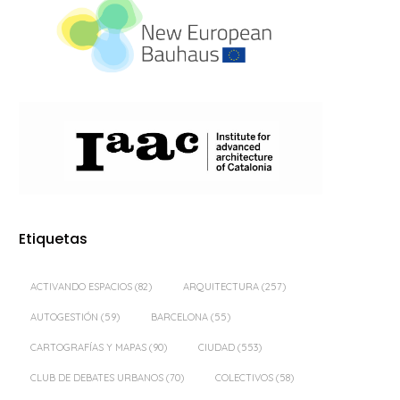
Etiquetas
ACTIVANDO ESPACIOS
(82)
ARQUITECTURA
(257)
AUTOGESTIÓN
(59)
BARCELONA
(55)
CARTOGRAFÍAS Y MAPAS
(90)
CIUDAD
(553)
CLUB DE DEBATES URBANOS
(70)
COLECTIVOS
(58)