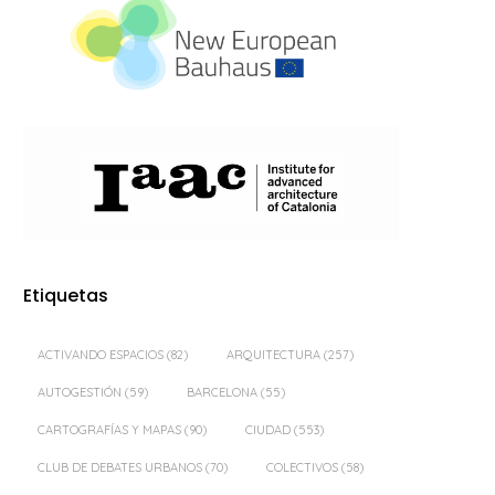
Etiquetas
ACTIVANDO ESPACIOS
(82)
ARQUITECTURA
(257)
AUTOGESTIÓN
(59)
BARCELONA
(55)
CARTOGRAFÍAS Y MAPAS
(90)
CIUDAD
(553)
CLUB DE DEBATES URBANOS
(70)
COLECTIVOS
(58)