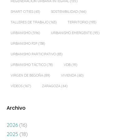
REGENERACIÓN URBANA INTEGRAL
(135)
SMART CITIES
(63)
SOSTENIBILIDAD
(166)
TALLERES DE TRABAJO
(163)
TERRITORIO
(193)
URBANISMO
(596)
URBANISMO EMERGENTE
(95)
URBANISMO P2P
(138)
URBANISMO PARTICIPATIVO
(83)
URBANISMO TÁCTICO
(78)
VDB
(91)
VIRGEN DE BEGOÑA
(89)
VIVIENDA
(60)
VÍDEOS
(167)
ZARAGOZA
(64)
Archivo
2026
(16)
2025
(18)