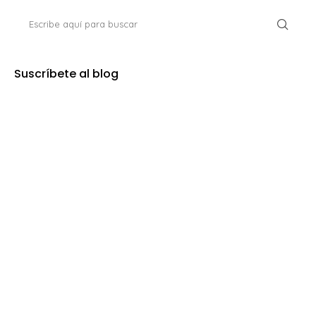
Suscríbete al blog
Sigue las nuevas entradas desde tu lector RSS.
Seguir por RSS
Instagram