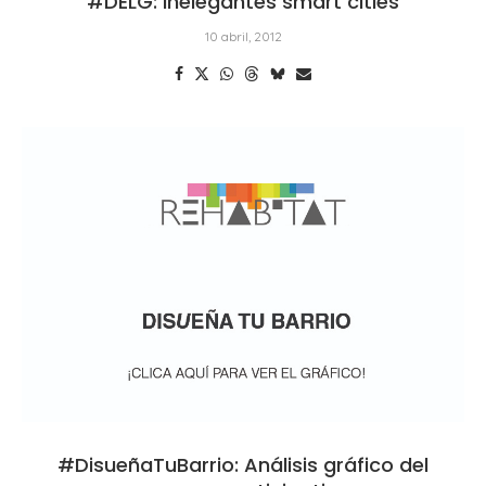
#DELG: Inelegantes smart cities
10 abril, 2012
#DisueñaTuBarrio: Análisis gráfico del