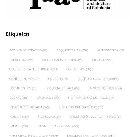
Etiquetas
ACTIVANDO ESPACIOS
(82)
ARQUITECTURA
(257)
AUTOGESTIÓN
(59)
BARCELONA
(55)
CARTOGRAFÍAS Y MAPAS
(90)
CIUDAD
(553)
CLUB DE DEBATES URBANOS
(70)
COLECTIVOS
(58)
CONFERENCIAS
(174)
CULTURA
(56)
DISEÑO COLABORATIVO
(84)
DOCUMENTOS
(81)
ECOLOGÍA URBANA
(89)
ESPACIO PÚBLICO
(293)
EUSKADI
(56)
EVENTOS
(298)
HERRAMIENTAS DIGITALES
(87)
INNOVACIÓN URBANA
(166)
LECTURAS DEMOSCÓPICAS
(79)
MADRID
(359)
MOVILIDAD
(57)
ORDENACIÓN DEL TERRITORIO
(61)
PAISAJE
(128)
PAISAJE TRANSVERSAL
(399)
PARTICIPACIÓN CIUDADANA
(494)
PROCESOS PARTICIPATIVOS
(58)