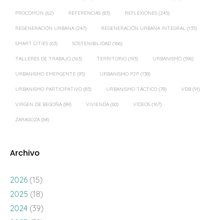
PROCOMÚN
(62)
REFERENCIAS
(83)
REFLEXIONES
(245)
REGENERACIÓN URBANA
(247)
REGENERACIÓN URBANA INTEGRAL
(135)
SMART CITIES
(63)
SOSTENIBILIDAD
(166)
TALLERES DE TRABAJO
(163)
TERRITORIO
(193)
URBANISMO
(596)
URBANISMO EMERGENTE
(95)
URBANISMO P2P
(138)
URBANISMO PARTICIPATIVO
(83)
URBANISMO TÁCTICO
(78)
VDB
(91)
VIRGEN DE BEGOÑA
(89)
VIVIENDA
(60)
VÍDEOS
(167)
ZARAGOZA
(64)
Archivo
2026
(15)
2025
(18)
2024
(39)