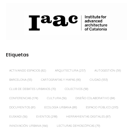
Etiquetas
ACTIVANDO ESPACIOS
(82)
ARQUITECTURA
(257)
AUTOGESTIÓN
(59)
BARCELONA
(55)
CARTOGRAFÍAS Y MAPAS
(90)
CIUDAD
(553)
CLUB DE DEBATES URBANOS
(70)
COLECTIVOS
(58)
CONFERENCIAS
(174)
CULTURA
(56)
DISEÑO COLABORATIVO
(84)
DOCUMENTOS
(81)
ECOLOGÍA URBANA
(89)
ESPACIO PÚBLICO
(293)
EUSKADI
(56)
EVENTOS
(298)
HERRAMIENTAS DIGITALES
(87)
INNOVACIÓN URBANA
(166)
LECTURAS DEMOSCÓPICAS
(79)
MADRID
(359)
MOVILIDAD
(57)
ORDENACIÓN DEL TERRITORIO
(61)
PAISAJE
(128)
PAISAJE TRANSVERSAL
(399)
PARTICIPACIÓN CIUDADANA
(494)
PROCESOS PARTICIPATIVOS
(58)