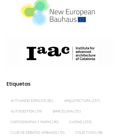
Etiquetas
ACTIVANDO ESPACIOS
(82)
ARQUITECTURA
(257)
AUTOGESTIÓN
(59)
BARCELONA
(55)
CARTOGRAFÍAS Y MAPAS
(90)
CIUDAD
(553)
CLUB DE DEBATES URBANOS
(70)
COLECTIVOS
(58)