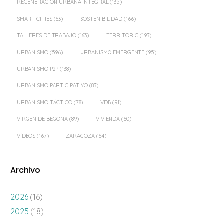
REGENERACIÓN URBANA INTEGRAL
(135)
SMART CITIES
(63)
SOSTENIBILIDAD
(166)
TALLERES DE TRABAJO
(163)
TERRITORIO
(193)
URBANISMO
(596)
URBANISMO EMERGENTE
(95)
URBANISMO P2P
(138)
URBANISMO PARTICIPATIVO
(83)
URBANISMO TÁCTICO
(78)
VDB
(91)
VIRGEN DE BEGOÑA
(89)
VIVIENDA
(60)
VÍDEOS
(167)
ZARAGOZA
(64)
Archivo
2026
(16)
2025
(18)