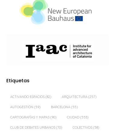
Etiquetas
ACTIVANDO ESPACIOS
(82)
ARQUITECTURA
(257)
AUTOGESTIÓN
(59)
BARCELONA
(55)
CARTOGRAFÍAS Y MAPAS
(90)
CIUDAD
(553)
CLUB DE DEBATES URBANOS
(70)
COLECTIVOS
(58)