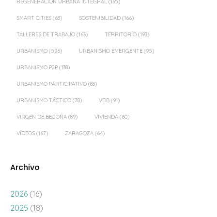
REGENERACIÓN URBANA INTEGRAL
(135)
SMART CITIES
(63)
SOSTENIBILIDAD
(166)
TALLERES DE TRABAJO
(163)
TERRITORIO
(193)
URBANISMO
(596)
URBANISMO EMERGENTE
(95)
URBANISMO P2P
(138)
URBANISMO PARTICIPATIVO
(83)
URBANISMO TÁCTICO
(78)
VDB
(91)
VIRGEN DE BEGOÑA
(89)
VIVIENDA
(60)
VÍDEOS
(167)
ZARAGOZA
(64)
Archivo
2026
(16)
2025
(18)